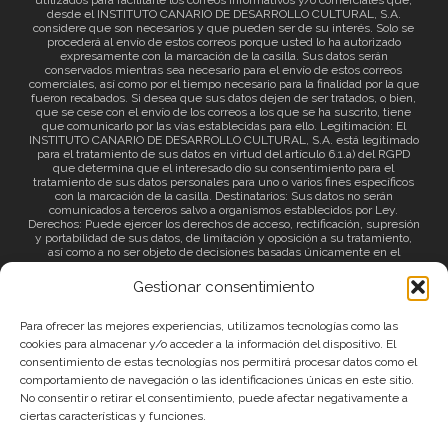
utilizados para facilitarle los correos informativos y/o comerciales que,
desde el INSTITUTO CANARIO DE DESARROLLO CULTURAL, S.A.
considere que son necesarios y que pueden ser de su interés. Solo se
procederá al envío de estos correos porque usted lo ha autorizado
expresamente con la marcación de la casilla. Sus datos serán
conservados mientras sea necesario para el envío de estos correos
comerciales, así como por el tiempo necesario para la finalidad por la que
fueron recabados. Si desea que sus datos dejen de ser tratados, o bien,
que se cese con el envío de los correos a los que se ha suscrito, tiene
que comunicarlo por las vías establecidas para ello. Legitimación: El
INSTITUTO CANARIO DE DESARROLLO CULTURAL, S.A. está legitimado
para el tratamiento de sus datos en virtud del artículo 6.1.a) del RGPD
que determina que el interesado dio su consentimiento para el
tratamiento de sus datos personales para uno o varios fines específicos
con la marcación de la casilla. Destinatarios: Sus datos no serán
comunicados a terceros salvo a organismos establecidos por Ley.
Derechos: Puede ejercer los derechos de acceso, rectificación, supresión
y portabilidad de sus datos, de limitación y oposición a su tratamiento,
así como a no ser objeto de decisiones basadas únicamente en el
tratamiento automatizado de sus datos y revocar el consentimiento
prestado. Información adicional: Puede consultar la información adicional
Gestionar consentimiento
a través del siguiente
enlace
.
Para ofrecer las mejores experiencias, utilizamos tecnologías como las
cookies para almacenar y/o acceder a la información del dispositivo. El
consentimiento de estas tecnologías nos permitirá procesar datos como el
comportamiento de navegación o las identificaciones únicas en este sitio.
No consentir o retirar el consentimiento, puede afectar negativamente a
ciertas características y funciones.