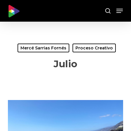
Skip
Menu
to
Buscar
main
content
Mercé Sarrias Fornés
Proceso Creativo
Julio