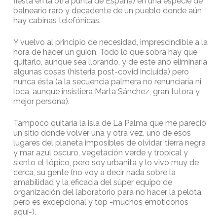
fiesta en la otra punta de España) en una especie de
balneario raro y decadente de un pueblo donde aún
hay cabinas telefónicas.
Y vuelvo al principio de necesidad, imprescindible a la
hora de hacer un guion. Todo lo que sobra hay que
quitarlo, aunque sea llorando, y de este año eliminaría
algunas cosas (histeria post-covid incluida) pero
nunca ésta (a la secuencia palmera no renunciaría ni
loca, aunque insistiera Marta Sánchez, gran tutora y
mejor persona).
Tampoco quitaría la isla de La Palma que me pareció
un sitio donde volver una y otra vez, uno de esos
lugares del planeta imposibles de olvidar, tierra negra
y mar azul oscuro, vegetación verde y tropical y
siento el tópico, pero soy urbanita y lo vivo muy de
cerca, su gente (no voy a decir nada sobre la
amabilidad y la eficacia del súper equipo de
organización del laboratorio para no hacer la pelota,
pero es excepcional y top -muchos emoticonos
aquí-).