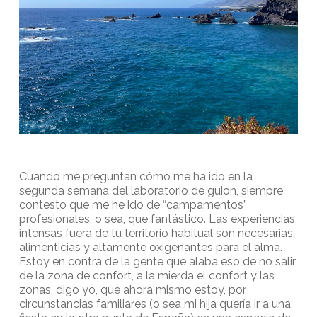
Cuando me preguntan cómo me ha ido en la
segunda semana del laboratorio de guion, siempre
contesto que me he ido de “campamentos”
profesionales, o sea, que fantástico. Las experiencias
intensas fuera de tu territorio habitual son necesarias,
alimenticias y altamente oxigenantes para el alma.
Estoy en contra de la gente que alaba eso de no salir
de la zona de confort, a la mierda el confort y las
zonas, digo yo, que ahora mismo estoy, por
circunstancias familiares (o sea mi hija quería ir a una