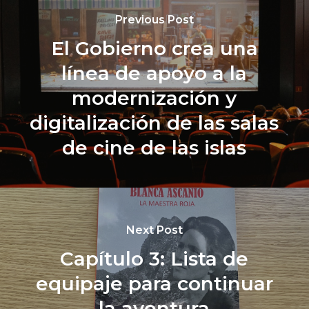
Previous Post
El Gobierno crea una
línea de apoyo a la
modernización y
digitalización de las salas
de cine de las islas
Next Post
Capítulo 3: Lista de
equipaje para continuar
la aventura