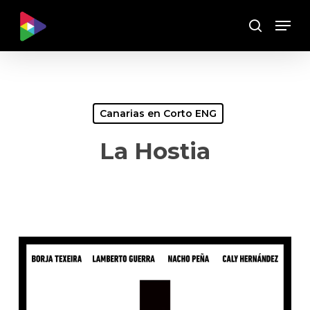
Skip
Menu
to
Buscar
main
content
Canarias en Corto ENG
La Hostia