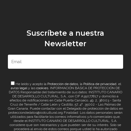
Suscríbete a nuestra
Newsletter
He leído y acepto la
Protección de datos
, la
Política de privacidad
, el
aviso legal
y las
cookies
. INFORMACIÓN BÁSICA DE PROTECCIÓN DE
DATOS Responsable del tratamiento de sus datos: INSTITUTO CANARIO
DE DESARROLLO CULTURAL, S.A., con CIF A35077817 y domicilio a
efectos de notificaciones en Calle Puerta Canseco, 49, 2, 38003 - Santa
Cruz de Tenerife / Calle León y Castillo, 57, 4ª. 35002 - Las Palmas de
Gran Canaria. Puede contactar con el Delegado de protección de datos en
protecciondedatos@icdcultural.org Finalidad: Los datos personales serán
utilizados para facilitarle los correos informativos y/o comerciales que,
desde el INSTITUTO CANARIO DE DESARROLLO CULTURAL, S.A.
considere que son necesarios y que pueden ser de su interés. Solo se
procederá al envío de estos correos porque usted lo ha autorizado