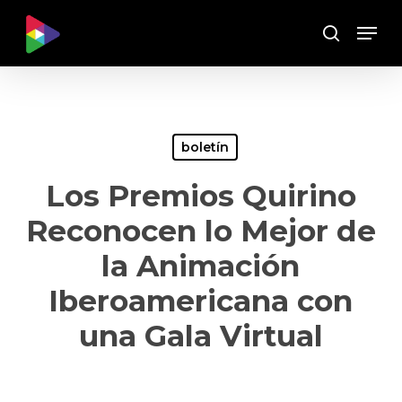
Skip
Menu
to
Buscar
main
content
boletín
Los Premios Quirino
Reconocen lo Mejor de
la Animación
Iberoamericana con
una Gala Virtual