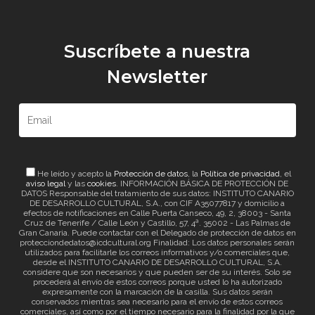
Suscríbete a nuestra
Newsletter
He leído y acepto la
Protección de datos
, la
Política de privacidad
, el
aviso legal
y las
cookies
. INFORMACIÓN BÁSICA DE PROTECCIÓN DE
DATOS Responsable del tratamiento de sus datos: INSTITUTO CANARIO
DE DESARROLLO CULTURAL, S.A., con CIF A35077817 y domicilio a
efectos de notificaciones en Calle Puerta Canseco, 49, 2, 38003 - Santa
Cruz de Tenerife / Calle León y Castillo, 57, 4ª. 35002 - Las Palmas de
Gran Canaria. Puede contactar con el Delegado de protección de datos en
protecciondedatos@icdcultural.org Finalidad: Los datos personales serán
utilizados para facilitarle los correos informativos y/o comerciales que,
desde el INSTITUTO CANARIO DE DESARROLLO CULTURAL, S.A.
considere que son necesarios y que pueden ser de su interés. Solo se
procederá al envío de estos correos porque usted lo ha autorizado
expresamente con la marcación de la casilla. Sus datos serán
conservados mientras sea necesario para el envío de estos correos
comerciales, así como por el tiempo necesario para la finalidad por la que