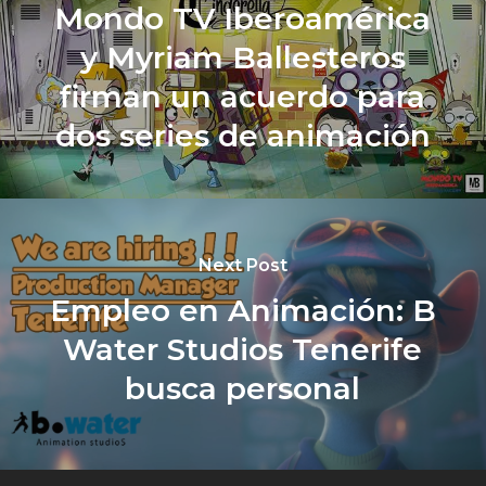
Mondo TV Iberoamérica
y Myriam Ballesteros
firman un acuerdo para
dos series de animación
Next Post
Empleo en Animación: B
Water Studios Tenerife
busca personal