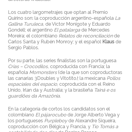
Los cuatro largometrajes que optan al Premio
Quirino son: la coproducción argentino-española
La
Gallina Turuleca,
de Víctor Monigote y Eduardo
Gondell; el argentino
El patalarga
de Mercedes
Moreira; el colombiano
Relatos de reconciliación
de
Carlos Santa y Rubén Monroy; y el español
Klaus
de
Sergio Pablos.
Por su parte, las series finalistas son la portuguesa
Crias – Crocodilos,
coproducida con Francia; la
española
Momonsters
(de la que son coproductoras
las canarias 3Doubles y Vitotito
)
; la mexicana
Pollos
espaciales del espacio
, coproducida con el Reino
Unido, Irlan da y Australia; y la brasileña
Tainá e os
guardiões da Amazônia
.
En la categoría de cortos los candidatos son el
colombiano
El pájarocubo
de Jorge Alberto Vega y
los portugueses
Purpleboy
de Alexandre Siqueira,
coproducción con Bélgica y Francia, y
Tio Tomás a