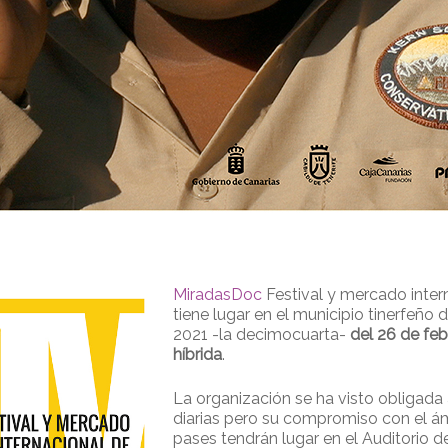
MiradasDoc
Festival y mercado inter
tiene lugar en el municipio tinerfeño 
2021 -la decimocuarta-
del 26 de fe
híbrida
.
La organización se ha visto obligada
diarias pero su compromiso con el ám
pases tendrán lugar en el Auditorio d