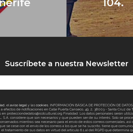
nerife
104.
Suscríbete a nuestra Newsletter
dad
, el
aviso legal
y las
cookies
. INFORMACIÓN BÁSICA DE PROTECCIÓN DE DATOS Re
ectos de notificaciones en Calle Puerta Canseco, 49, 2, 38003 - Santa Cruz de Ten
en protecciondedatos@icdcultural.org Finalidad: Los datos personales serán utilizad
considere que son necesarios y que pueden ser de su interés. Solo se proceder
onservados mientras sea necesario para el envío de estos correos comerciales, así c
ue se cese con el envío de los correos a los que se ha suscrito, tiene que comunica
ratamiento de sus datos en virtud del artículo 6.1.a) del RGPD que determina que