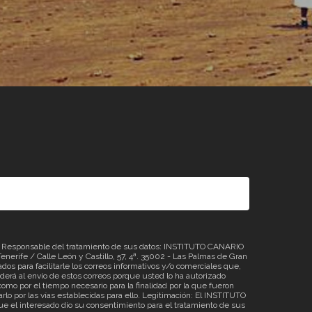
sponsable del tratamiento de sus datos: INSTITUTO CANARIO
erife / Calle León y Castillo, 57, 4ª. 35002 - Las Palmas de Gran
os para facilitarle los correos informativos y/o comerciales que,
á al envío de estos correos porque usted lo ha autorizado
omo por el tiempo necesario para la finalidad por la que fueron
rlo por las vías establecidas para ello. Legitimación: El INSTITUTO
 el interesado dio su consentimiento para el tratamiento de sus