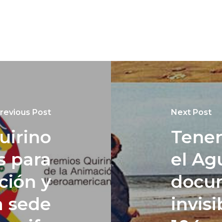
revious Post
Next Post
uirino
Tener
s para
el Ag
ción y
docum
a sede
invisi