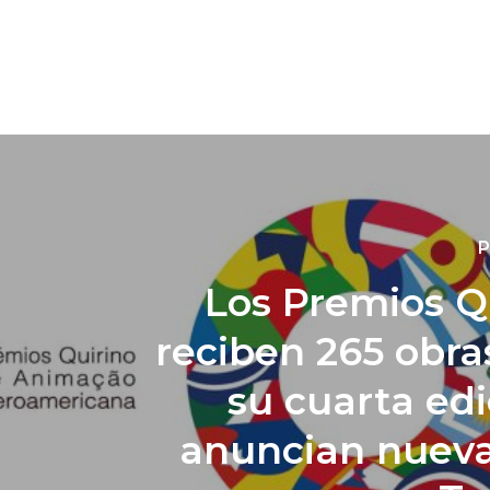
P
Los Premios Q
reciben 265 obra
su cuarta edi
anuncian nuev