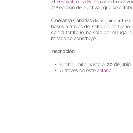
El
Festivalito La Palma
abre la convo
21ª edición del Festival, que se celeb
Cinerama Canarias
distinguirá entre c
bases a través del sello de las Ocho 
con el territorio, no solo por el luga
mirada se construye.
Inscripción:
Fecha límite: hasta el
20 de junio
.
A través de este
enlace
.
Presione enter para buscar o ESC para cerrar