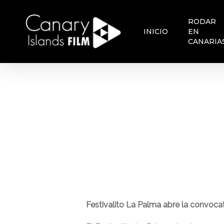
Skip
to
RODAR
main
INICIO
EN
content
CANARIA
Festivalito La Palma abre la convoca