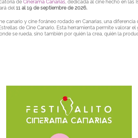
catoria de
Cinerama Canarias
, dedicada al cine hecho en las 
rará del
11 al 19 de septiembre de 2026.
ine canario y cine foráneo rodado en Canarias, una diferencia 
Estrellas de Cine Canario. Esta herramienta permite valorar e
r donde se rueda, sino también por quién la crea, quién la produ