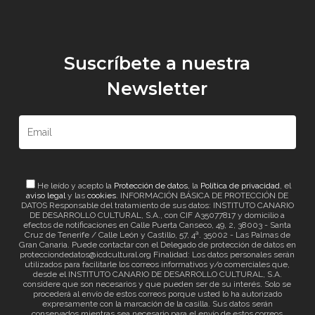
Suscríbete a nuestra
Newsletter
He leído y acepto la
Protección de datos
, la
Política de privacidad
, el
aviso legal
y las
cookies
. INFORMACIÓN BÁSICA DE PROTECCIÓN DE
DATOS Responsable del tratamiento de sus datos: INSTITUTO CANARIO
DE DESARROLLO CULTURAL, S.A., con CIF A35077817 y domicilio a
efectos de notificaciones en Calle Puerta Canseco, 49, 2, 38003 - Santa
Cruz de Tenerife / Calle León y Castillo, 57, 4ª. 35002 - Las Palmas de
Gran Canaria. Puede contactar con el Delegado de protección de datos en
protecciondedatos@icdcultural.org Finalidad: Los datos personales serán
utilizados para facilitarle los correos informativos y/o comerciales que,
desde el INSTITUTO CANARIO DE DESARROLLO CULTURAL, S.A.
considere que son necesarios y que pueden ser de su interés. Solo se
procederá al envío de estos correos porque usted lo ha autorizado
expresamente con la marcación de la casilla. Sus datos serán
conservados mientras sea necesario para el envío de estos correos