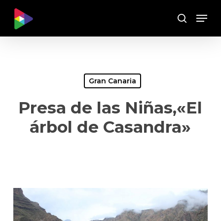
Skip
Menu
to
Buscar
main
content
Gran Canaria
Presa de las Niñas,«El
árbol de Casandra»