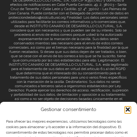
DE DESARROLLO CULTURAL, S.A., con CIF A35077817 y domicilio a
efectos de notificaciones en Calle Puerta Canseco, 49, 2, 38003 - Santa
Cruz de Tenerife / Calle León y Castillo, 57, 4ª. 35002 - Las Palmas de
Gran Canaria. Puede contactar con el Delegado de protección de datos en
protecciondedatos@icdcultural.org Finalidad: Los datos personales serán
utilizados para facilitarle los correos informativos y/o comerciales que,
desde el INSTITUTO CANARIO DE DESARROLLO CULTURAL, S.A.
considere que son necesarios y que pueden ser de su interés. Solo se
procederá al envío de estos correos porque usted lo ha autorizado
expresamente con la marcación de la casilla. Sus datos serán
conservados mientras sea necesario para el envío de estos correos
comerciales, así como por el tiempo necesario para la finalidad por la que
fueron recabados. Si desea que sus datos dejen de ser tratados, o bien,
que se cese con el envío de los correos a los que se ha suscrito, tiene
que comunicarlo por las vías establecidas para ello. Legitimación: El
INSTITUTO CANARIO DE DESARROLLO CULTURAL, S.A. está legitimado
para el tratamiento de sus datos en virtud del artículo 6.1.a) del RGPD
que determina que el interesado dio su consentimiento para el
tratamiento de sus datos personales para uno o varios fines específicos
con la marcación de la casilla. Destinatarios: Sus datos no serán
comunicados a terceros salvo a organismos establecidos por Ley.
Derechos: Puede ejercer los derechos de acceso, rectificación, supresión
y portabilidad de sus datos, de limitación y oposición a su tratamiento,
así como a no ser objeto de decisiones basadas únicamente en el
tratamiento automatizado de sus datos y revocar el consentimiento
prestado. Información adicional: Puede consultar la información adicional
Gestionar consentimiento
a través del siguiente
enlace
.
Para ofrecer las mejores experiencias, utilizamos tecnologías como las
cookies para almacenar y/o acceder a la información del dispositivo. El
consentimiento de estas tecnologías nos permitirá procesar datos como el