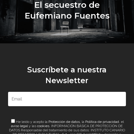
El secuestro de
Eufemiano Fuentes
Suscríbete a nuestra
Newsletter
He leído y acepto la
Protección de datos
, la
Política de privacidad
, el
aviso legal
y las
cookies
. INFORMACIÓN BÁSICA DE PROTECCIÓN DE
DATOS Responsable del tratamiento de sus datos: INSTITUTO CANARIO