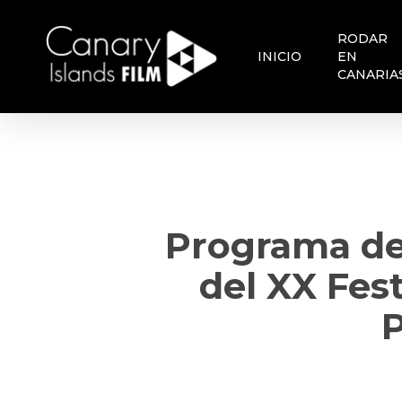
Skip
to
RODAR
main
INICIO
EN
content
CANARIA
Programa de
del XX Fest
P