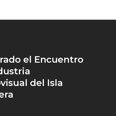
rado el Encuentro
dustria
visual del Isla
era