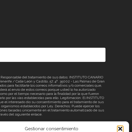
sponsable del tratamiento de sus datos: INSTITUTO CANARIO
erife / Calle León y Castillo, 57, 4ª. 35002 - Las Palmas de Gran
os para facilitarle los correos informativos y/o comerciales que,
á al envío de estos correos porque usted lo ha autorizado
omo por el tiempo necesario para la finalidad por la que fueron
rlo por las vías establecidas para ello. Legitimación: El INSTITUTO
 el interesado dio su consentimiento para el tratamiento de sus
o a organismos establecidos por Ley. Derechos: Puede ejercer los
ecisiones basadas únicamente en el tratamiento automatizado de sus
través del siguiente
enlace
.
Gestionar consentimiento