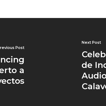
Next Post
revious Post
Celeb
ancing
de In
erto a
Audio
yectos
Calav