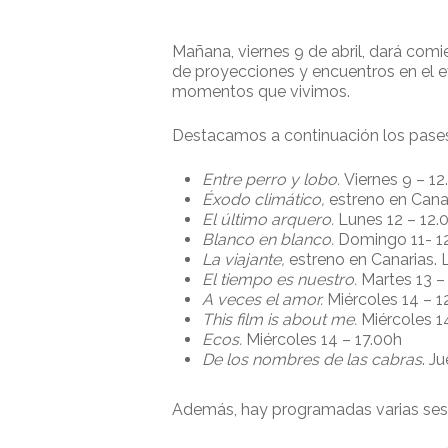
Mañana, viernes 9 de abril, dará comi
de proyecciones y encuentros en el e
momentos que vivimos.
Presione enter para buscar o ESC para cerrar
Destacamos a continuación los pases
Entre perro y lobo.
Viernes 9 – 1
Éxodo climático,
estreno en Cana
El último arquero.
Lunes 12 – 12.
Blanco en blanco.
Domingo 11- 12
La viajante,
estreno en Canarias. 
El tiempo es nuestro.
Martes 13 –
A veces el amor.
Miércoles 14 – 1
This film is about me.
Miércoles 14
Ecos.
Miércoles 14 – 17.00h
De los nombres de las cabras
. J
Además, hay programadas varias sesi