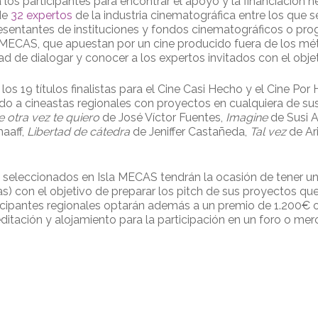
los participantes para encontrar el apoyo y la financiación ne
 de
32 expertos
de la industria cinematográfica entre los que 
presentantes de instituciones y fondos cinematográficos o pr
e MECAS, que apuestan por un cine producido fuera de los m
d de dialogar y conocer a los expertos invitados con el objeti
os 19 títulos finalistas para el Cine Casi Hecho y el Cine Por
ido a cineastas regionales con proyectos en cualquiera de su
 otra vez te quiero
de José Víctor Fuentes,
Imagine
de Susi 
haaff,
Libertad de cátedra
de Jeniffer Castañeda,
Tal vez
de Ar
 seleccionados en Isla MECAS tendrán la ocasión de tener u
s) con el objetivo de preparar los pitch de sus proyectos qu
articipantes regionales optarán además a un premio de 1.200€
ditación y alojamiento para la participación en un foro o mer