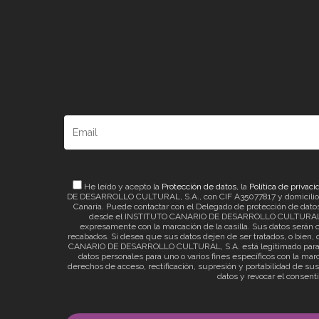
He leído y acepto la
Protección de datos
, la
Política de privaci
DE DESARROLLO CULTURAL, S.A., con CIF A35077817 y domicilio a ef
Canaria. Puede contactar con el Delegado de protección de datos 
desde el INSTITUTO CANARIO DE DESARROLLO CULTURAL, S.A. 
expresamente con la marcación de la casilla. Sus datos serán c
recabados. Si desea que sus datos dejen de ser tratados, o bien, q
CANARIO DE DESARROLLO CULTURAL, S.A. está legitimado para el t
datos personales para uno o varios fines específicos con la mar
derechos de acceso, rectificación, supresión y portabilidad de su
datos y revocar el consent