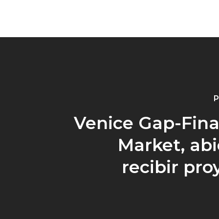
P
Venice Gap-Fin
Market, abi
recibir pro