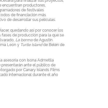
cesaria para finalizar sus proyectos,
se encuentran productores,
ogramadores de festivales
étodos de financiación más
vo de desarrollar sus películas.
 Hacer, quedando así por conocer los
s fases de producción para la que se
Alvarado,
La berma
de Agustín
ima León y
Turtle Island
de Belén de
na asesoría con Isona Admetlla
e presentarán ante el público de
 otorgado por Canary Islands Films
cado internacional durante el año