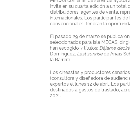
MECAS con el fin de servir de ayuda a 
invita en su cuarta edición a un total
distribuidores, agentes de venta, re
internacionales. Los participantes d
convencionales, tendrán la oportunida
El pasado 29 de marzo se publicaron l
seleccionados para Isla MECAS, dirig
han escogido 7 títulos:
Déjame decirte
Domínguez,
Last sunrise
de Anaïs Sc
la Barrera.
Los cineastas y productores canarios
(consultora y diseñadora de audiencia
expertos el lunes 12 de abril. Los p
destinados a gastos de traslado, acre
2021.