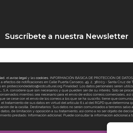
Suscríbete a nuestra Newsletter
dad
, el
aviso legal
y las
cookies
. INFORMACIÓN BÁSICA DE PROTECCIÓN DE DATOS Re
ectos de notificaciones en Calle Puerta Canseco, 49, 2, 38003 - Santa Cruz de Ten
en protecciondedatos@icdcultural.org Finalidad: Los datos personales serán utilizad
considere que son necesarios y que pueden ser de su interés. Solo se proceder
onservados mientras sea necesario para el envío de estos correos comerciales, así c
ue se cese con el envío de los correos a los que se ha suscrito, tiene que comunica
ratamiento de sus datos en virtud del artículo 6.1.a) del RGPD que determina que
cación de la casilla. Destinatarios: Sus datos no serán comunicados a terceros salv
s datos, de limitación y oposición a su tratamiento, así como a no ser objeto de d
imiento prestado. Información adicional: Puede consultar la información adicional a 