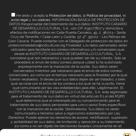
He leído y acepto la
Protección de datos
, la
Política de privacidad
, el
aviso legal
y las
cookies
. INFORMACIÓN BÁSICA DE PROTECCIÓN DE
DATOS Responsable del tratamiento de sus datos: INSTITUTO CANARIO
DE DESARROLLO CULTURAL, S.A., con CIF A35077817 y domicilio a
efectos de notificaciones en Calle Puerta Canseco, 49, 2, 38003 - Santa
Cruz de Tenerife / Calle León y Castillo, 57, 4ª. 35002 - Las Palmas de
Gran Canaria. Puede contactar con el Delegado de protección de datos en
protecciondedatos@icdcultural.org Finalidad: Los datos personales serán
utilizados para facilitarle los correos informativos y/o comerciales que,
desde el INSTITUTO CANARIO DE DESARROLLO CULTURAL, S.A.
considere que son necesarios y que pueden ser de su interés. Solo se
procederá al envío de estos correos porque usted lo ha autorizado
expresamente con la marcación de la casilla. Sus datos serán
conservados mientras sea necesario para el envío de estos correos
comerciales, así como por el tiempo necesario para la finalidad por la que
fueron recabados. Si desea que sus datos dejen de ser tratados, o bien,
que se cese con el envío de los correos a los que se ha suscrito, tiene
que comunicarlo por las vías establecidas para ello. Legitimación: El
INSTITUTO CANARIO DE DESARROLLO CULTURAL, S.A. está legitimado
para el tratamiento de sus datos en virtud del artículo 6.1.a) del RGPD
que determina que el interesado dio su consentimiento para el
tratamiento de sus datos personales para uno o varios fines específicos
con la marcación de la casilla. Destinatarios: Sus datos no serán
comunicados a terceros salvo a organismos establecidos por Ley.
Derechos: Puede ejercer los derechos de acceso, rectificación, supresión
y portabilidad de sus datos, de limitación y oposición a su tratamiento,
así como a no ser objeto de decisiones basadas únicamente en el
tratamiento automatizado de sus datos y revocar el consentimiento
prestado. Información adicional: Puede consultar la información adicional