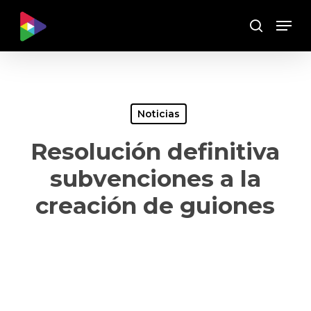
Skip
Menu
to
Buscar
main
content
Noticias
Resolución definitiva
subvenciones a la
creación de guiones