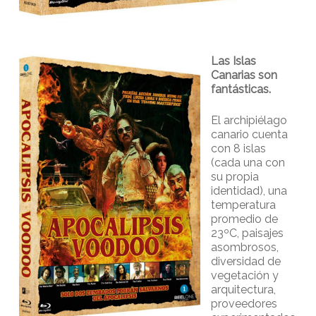
Las Islas
Canarias son
fantásticas.
El archipiélago
canario cuenta
con 8 islas
(cada una con
su propia
identidad), una
temperatura
promedio de
23ºC, paisajes
asombrosos,
diversidad de
vegetación y
arquitectura,
proveedores