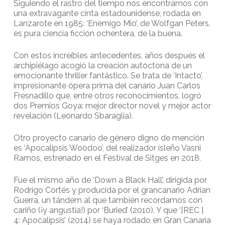
Siguiendo el rastro del tiempo nos encontramos con
una extravagante cinta estadounidense, rodada en
Lanzarote en 1985: ‘Enemigo Mio’, de Wolfgan Peters,
es pura ciencia ficción ochentera, de la buena.
Con estos increíbles antecedentes, años después el
archipiélago acogió la creación autóctona de un
emocionante thriller fantástico. Se trata de ‘Intacto’,
impresionante ópera prima del canario Juan Carlos
Fresnadillo que, entre otros reconocimientos, logró
dos Premios Goya: mejor director novel y mejor actor
revelación (Leonardo Sbaraglia).
Otro proyecto canario de género digno de mención
es ‘Apocalipsis Woodoo’, del realizador isleño Vasni
Ramos, estrenado en el Festival de Sitges en 2018.
Fue el mismo año de ‘Down a Black Hall’, dirigida por
Rodrigo Cortés y producida por el grancanario Adrian
Guerra, un tándem al que también recordamos con
cariño (¡y angustia!) por ‘Buried’ (2010). Y que ‘[REC ]
4: Apocalipsis’ (2014) se haya rodado en Gran Canaria