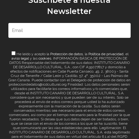
Suscríbete a nuestra
Newsletter
He leído y acepto la
Protección de datos
, la
Política de privacidad
, el
aviso legal
y las
cookies
. INFORMACIÓN BÁSICA DE PROTECCIÓN DE
DATOS Responsable del tratamiento de sus datos: INSTITUTO CANARIO
DE DESARROLLO CULTURAL, S.A., con CIF A35077817 y domicilio a
efectos de notificaciones en Calle Puerta Canseco, 49, 2, 38003 - Santa
Cruz de Tenerife / Calle León y Castillo, 57, 4ª. 35002 - Las Palmas de
Gran Canaria. Puede contactar con el Delegado de protección de datos en
protecciondedatos@icdcultural.org Finalidad: Los datos personales serán
utilizados para facilitarle los correos informativos y/o comerciales que,
desde el INSTITUTO CANARIO DE DESARROLLO CULTURAL, S.A.
considere que son necesarios y que pueden ser de su interés. Solo se
procederá al envío de estos correos porque usted lo ha autorizado
expresamente con la marcación de la casilla. Sus datos serán
conservados mientras sea necesario para el envío de estos correos
comerciales, así como por el tiempo necesario para la finalidad por la que
fueron recabados. Si desea que sus datos dejen de ser tratados, o bien,
que se cese con el envío de los correos a los que se ha suscrito, tiene
que comunicarlo por las vías establecidas para ello. Legitimación: El
INSTITUTO CANARIO DE DESARROLLO CULTURAL, S.A. está legitimado
para el tratamiento de sus datos en virtud del artículo 6.1.a) del RGPD