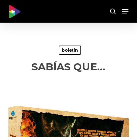
Skip
Menu
to
Buscar
main
content
boletín
SABÍAS QUE…