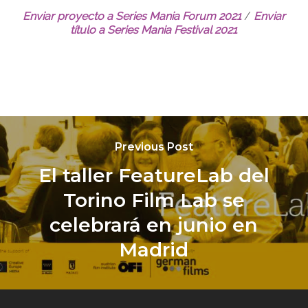
Enviar proyecto a Series Mania Forum 2021
/
Enviar
título a Series Mania Festival 2021
Previous Post
El taller FeatureLab del
Torino Film Lab se
celebrará en junio en
Madrid