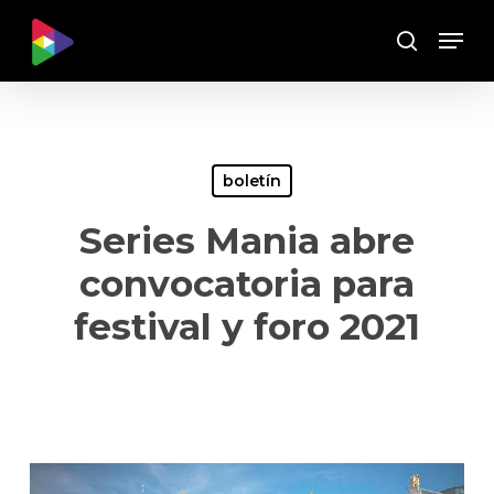
Skip
Menu
to
Buscar
main
content
boletín
Series Mania abre
convocatoria para
festival y foro 2021