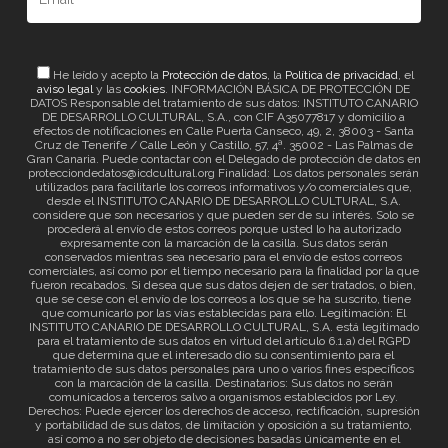
He leído y acepto la
Protección de datos
, la
Política de privacidad
, el
aviso legal
y las
cookies
. INFORMACIÓN BÁSICA DE PROTECCIÓN DE
DATOS Responsable del tratamiento de sus datos: INSTITUTO CANARIO
DE DESARROLLO CULTURAL, S.A., con CIF A35077817 y domicilio a
efectos de notificaciones en Calle Puerta Canseco, 49, 2, 38003 - Santa
Cruz de Tenerife / Calle León y Castillo, 57, 4ª. 35002 - Las Palmas de
Gran Canaria. Puede contactar con el Delegado de protección de datos en
protecciondedatos@icdcultural.org Finalidad: Los datos personales serán
utilizados para facilitarle los correos informativos y/o comerciales que,
desde el INSTITUTO CANARIO DE DESARROLLO CULTURAL, S.A.
considere que son necesarios y que pueden ser de su interés. Solo se
procederá al envío de estos correos porque usted lo ha autorizado
expresamente con la marcación de la casilla. Sus datos serán
conservados mientras sea necesario para el envío de estos correos
comerciales, así como por el tiempo necesario para la finalidad por la que
fueron recabados. Si desea que sus datos dejen de ser tratados, o bien,
que se cese con el envío de los correos a los que se ha suscrito, tiene
que comunicarlo por las vías establecidas para ello. Legitimación: El
INSTITUTO CANARIO DE DESARROLLO CULTURAL, S.A. está legitimado
para el tratamiento de sus datos en virtud del artículo 6.1.a) del RGPD
que determina que el interesado dio su consentimiento para el
tratamiento de sus datos personales para uno o varios fines específicos
con la marcación de la casilla. Destinatarios: Sus datos no serán
comunicados a terceros salvo a organismos establecidos por Ley.
Derechos: Puede ejercer los derechos de acceso, rectificación, supresión
y portabilidad de sus datos, de limitación y oposición a su tratamiento,
así como a no ser objeto de decisiones basadas únicamente en el