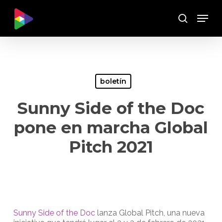
Skip
Menu
to
Buscar
main
content
boletín
Sunny Side of the Doc
pone en marcha Global
Pitch 2021
Sunny Side of the Doc
lanza Global Pitch, una nueva