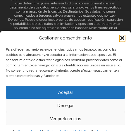
que determina que el interesado dio su consentimiento para el
tratamiento de sus datos personales para uno o varios fines específicos
con la marcación de la casilla. Destinatarios: Sus datos no serán
comunicados a terceros salvo a organismos establecidos por Ley.
Derechos: Puede ejercer los derechos de acceso, rectificación, supresión
y portabilidad de sus datos, de limitación y oposición a su tratamiento,
así como a no ser objeto de decisiones basadas únicamente en el
tratamiento automatizado de sus datos y revocar el consentimiento
prestado. Información adicional: Puede consultar la información adicional
Gestionar consentimiento
a través del siguiente
enlace
.
Para ofrecer las mejores experiencias, utilizamos tecnologías como las
cookies para almacenar y/o acceder a la información del dispositivo. El
consentimiento de estas tecnologías nos permitirá procesar datos como el
comportamiento de navegación o las identificaciones únicas en este sitio.
No consentir o retirar el consentimiento, puede afectar negativamente a
ciertas características y funciones.
© 2026 Canary Islands Film.
Aceptar
|
Protección de datos
|
Política de Privacidad
Denegar
|
Política de Cookies
|
Aviso Legal
Ver preferencias