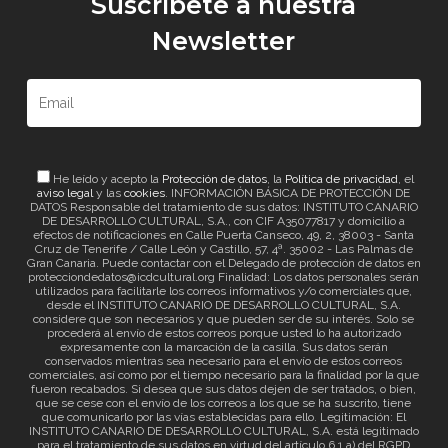
Suscríbete a nuestra
Newsletter
He leído y acepto la
Protección de datos
, la
Política de privacidad
, el
aviso legal
y las
cookies
. INFORMACIÓN BÁSICA DE PROTECCIÓN DE
DATOS Responsable del tratamiento de sus datos: INSTITUTO CANARIO
DE DESARROLLO CULTURAL, S.A., con CIF A35077817 y domicilio a
efectos de notificaciones en Calle Puerta Canseco, 49, 2, 38003 - Santa
Cruz de Tenerife / Calle León y Castillo, 57, 4ª. 35002 - Las Palmas de
Gran Canaria. Puede contactar con el Delegado de protección de datos en
protecciondedatos@icdcultural.org Finalidad: Los datos personales serán
utilizados para facilitarle los correos informativos y/o comerciales que,
desde el INSTITUTO CANARIO DE DESARROLLO CULTURAL, S.A.
considere que son necesarios y que pueden ser de su interés. Solo se
procederá al envío de estos correos porque usted lo ha autorizado
expresamente con la marcación de la casilla. Sus datos serán
conservados mientras sea necesario para el envío de estos correos
comerciales, así como por el tiempo necesario para la finalidad por la que
fueron recabados. Si desea que sus datos dejen de ser tratados, o bien,
que se cese con el envío de los correos a los que se ha suscrito, tiene
que comunicarlo por las vías establecidas para ello. Legitimación: El
INSTITUTO CANARIO DE DESARROLLO CULTURAL, S.A. está legitimado
para el tratamiento de sus datos en virtud del artículo 6.1.a) del RGPD