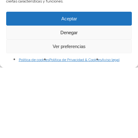
ciertas características y funciones.
Aceptar
Denegar
Ver preferencias
Política de cookies
Política de Privacidad & Cookies
Aviso legal
Pablo Dávila Castañeda
Proceso Creativo