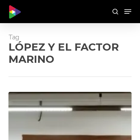
Skip
Menu
to
Buscar
main
content
Tag
LÓPEZ Y EL FACTOR
MARINO
LA
ENTREGA