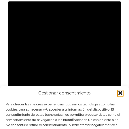
EL
ITINERARIO
Gestionar consentimiento
Para ofrecer las mejores experiencias, utilizamos tecnologías como las
cookies para almacenar y/o acceder a la información del dispositivo. El
consentimiento de estas tecnologías nos permitirá procesar datos como el
comportamiento de navegación o las identificaciones únicas en este sitio.
No consentir o retirar el consentimiento, puede afectar negativamente a