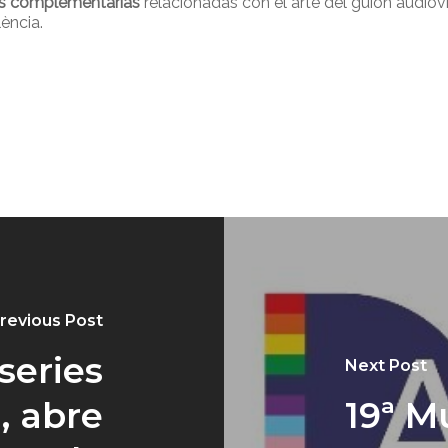
es complementarias
relacionadas con el arte del guion audio
ència.
revious Post
rseries
Next Post
, abre
19ª M