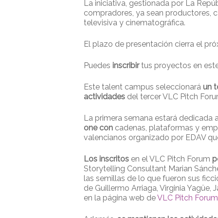
Presione enter para buscar o ESC para cerrar
La iniciativa, gestionada por La Repú
compradores, ya sean productores, 
televisiva y cinematográfica.
El plazo de presentación cierra el pr
Puedes
inscribir
tus proyectos en est
Este talent campus seleccionará
un t
actividades
del tercer VLC Pitch For
La primera semana estará dedicada 
one con
cadenas, plataformas y empre
valencianos organizado por EDAV que
Los inscritos
en el VLC Pitch Forum
p
Storytelling Consultant Marian Sánch
las semillas de lo que fueron sus ficc
de Guillermo Arriaga, Virginia Yagüe, J
en la página web de
VLC Pitch Forum