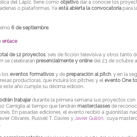
blica del Lápiz, tiene como
objetivo
dar a conocer los proyect
cadenas o plataformas. Ya
está abierta la convocatoria
para l
óximo
6 de septiembre
.
e
enlace
otal de 12 proyectos
, seis de ficción televisiva y otros tanto
um se celebrarán
presencialmente y online
del 23 de octubre a
a los
eventos formativos
y de
preparación al pitch
, y en la s
sas productoras, que incluirá los pitches y el
evento
One t
 este año cumple su décima edición.
odrán trabajar
durante la primera semana sus proyectos con
ez Carniglia al tiempo que tendrán
masterclasses
de reconoci
iones. En pasadas ediciones, el evento recibió a guionistas nac
avier Olivares, Russell T. Davies y
Javier Gullón
, cuya masterc
.