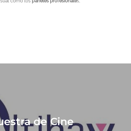
visual como los
paneles profesionale
s,
uestra de Cine