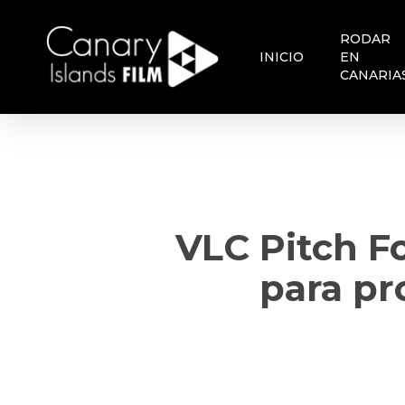
Skip
to
RODAR
main
INICIO
EN
content
CANARIA
VLC Pitch F
para pr