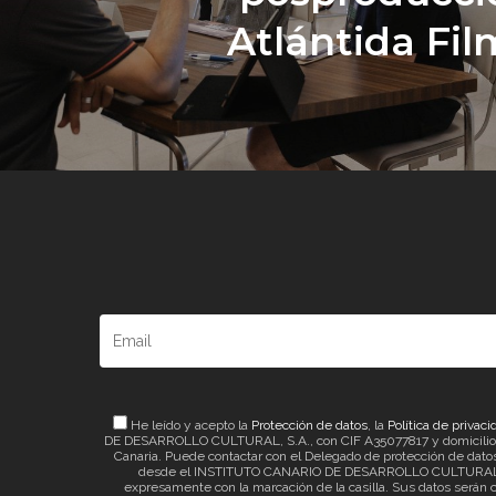
Atlántida Fil
He leído y acepto la
Protección de datos
, la
Política de privaci
DE DESARROLLO CULTURAL, S.A., con CIF A35077817 y domicilio a ef
Canaria. Puede contactar con el Delegado de protección de datos 
desde el INSTITUTO CANARIO DE DESARROLLO CULTURAL, S.A. 
expresamente con la marcación de la casilla. Sus datos serán c