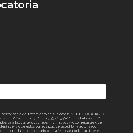
catoria
sponsable del tratamiento de sus datos: INSTITUTO CANARIO
erife / Calle León y Castillo, 57, 4ª. 35002 - Las Palmas de Gran
os para facilitarle los correos informativos y/o comerciales que,
á al envío de estos correos porque usted lo ha autorizado
omo por el tiempo necesario para la finalidad por la que fueron