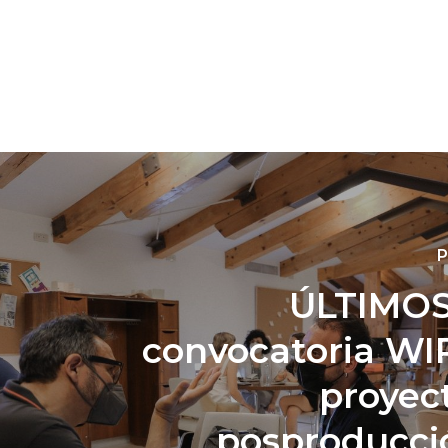
P
ÚLTIMOS
convocatoria WI
proyec
posproducci