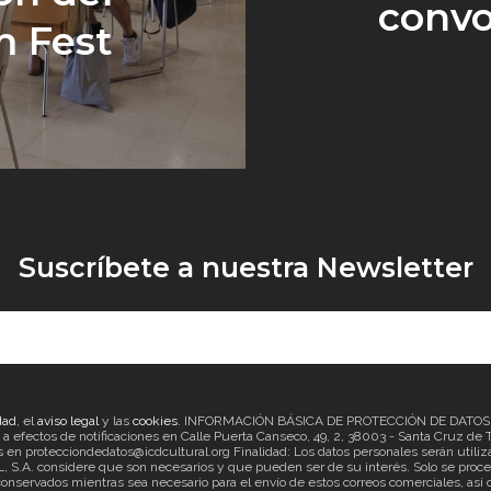
convo
m Fest
Suscríbete a nuestra Newsletter
dad
, el
aviso legal
y las
cookies
. INFORMACIÓN BÁSICA DE PROTECCIÓN DE DATOS Re
ectos de notificaciones en Calle Puerta Canseco, 49, 2, 38003 - Santa Cruz de Ten
en protecciondedatos@icdcultural.org Finalidad: Los datos personales serán utilizad
considere que son necesarios y que pueden ser de su interés. Solo se proceder
onservados mientras sea necesario para el envío de estos correos comerciales, así c