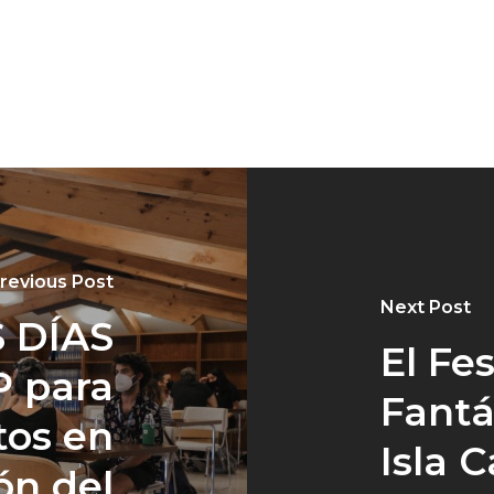
revious Post
Next Post
 DÍAS
El Fe
P para
Fantá
tos en
Isla 
ón del