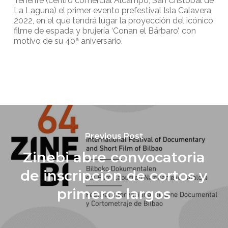
Tenerife (centro comercial Alcampo, San Cristóbal de
La Laguna) el primer evento prefestival Isla Calavera
2022, en el que tendrá lugar la proyección del icónico
filme de espada y brujería ‘Conan el Bárbaro’, con
motivo de su 40ª aniversario.
Previous Post
Zinebi abre convocatoria
de inscripción de cortos y
primeros largos