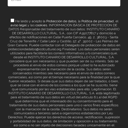
He leído y acepto la
Protección de datos
, la
Política de privacidad
, el
aviso legal
y las
cookies
. INFORMACIÓN BÁSICA DE PROTECCIÓN DE
DATOS Responsable del tratamiento de sus datos: INSTITUTO CANARIO
DE DESARROLLO CULTURAL, S.A., con CIF A35077817 y domicilio a
efectos de notificaciones en Calle Puerta Canseco, 49, 2, 38003 - Santa
Cruz de Tenerife / Calle León y Castillo, 57, 4ª. 35002 - Las Palmas de
Gran Canaria. Puede contactar con el Delegado de protección de datos en
protecciondedatos@icdcultural.org Finalidad: Los datos personales serán
utilizados para facilitarle los correos informativos y/o comerciales que,
desde el INSTITUTO CANARIO DE DESARROLLO CULTURAL, S.A.
considere que son necesarios y que pueden ser de su interés. Solo se
procederá al envío de estos correos porque usted lo ha autorizado
expresamente con la marcación de la casilla. Sus datos serán
conservados mientras sea necesario para el envío de estos correos
comerciales, así como por el tiempo necesario para la finalidad por la que
fueron recabados. Si desea que sus datos dejen de ser tratados, o bien,
que se cese con el envío de los correos a los que se ha suscrito, tiene
que comunicarlo por las vías establecidas para ello. Legitimación: El
INSTITUTO CANARIO DE DESARROLLO CULTURAL, S.A. está legitimado
para el tratamiento de sus datos en virtud del artículo 6.1.a) del RGPD
que determina que el interesado dio su consentimiento para el
tratamiento de sus datos personales para uno o varios fines específicos
con la marcación de la casilla. Destinatarios: Sus datos no serán
comunicados a terceros salvo a organismos establecidos por Ley.
Derechos: Puede ejercer los derechos de acceso, rectificación, supresión
y portabilidad de sus datos, de limitación y oposición a su tratamiento,
así como a no ser objeto de decisiones basadas únicamente en el