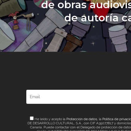
de obras audiovi
de autoría c
He leído y acepto la
Protección de datos
, la
Política de privaci
DE DESARROLLO CULTURAL, S.A., con CIF A35077817 y domicilio a ef
Canaria. Puede contactar con el Delegado de protección de datos 