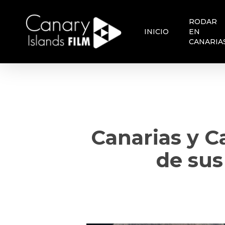
Skip
to
RODAR
main
INICIO
EN
content
CANARIA
Canarias y C
de sus