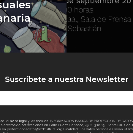
suales
anaria
Suscríbete a nuestra Newsletter
dad
, el
aviso legal
y las
cookies
. INFORMACIÓN BÁSICA DE PROTECCIÓN DE DATOS Re
ectos de notificaciones en Calle Puerta Canseco, 49, 2, 38003 - Santa Cruz de Ten
en protecciondedatos@icdcultural.org Finalidad: Los datos personales serán utilizad