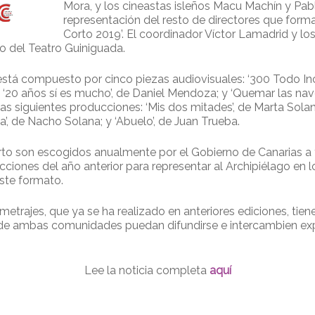
Mora, y los cineastas isleños Macu Machín y Pab
representación del resto de directores que forma
Corto 2019’. El coordinador Víctor Lamadrid y los
o del Teatro Guiniguada.
stá compuesto por cinco piezas audiovisuales: ‘300 Todo Inclu
zis; ‘20 años sí es mucho’, de Daniel Mendoza; y ‘Quemar las n
 las siguientes producciones: ‘Mis dos mitades’, de Marta Solan
da’, de Nacho Solana; y ‘Abuelo’, de Juan Trueba.
to son escogidos anualmente por el Gobierno de Canarias a 
cciones del año anterior para representar al Archipiélago en l
ste formato.
etrajes, que ya se ha realizado en anteriores ediciones, tiene
de ambas comunidades puedan difundirse e intercambien expe
Lee la noticia completa
aquí