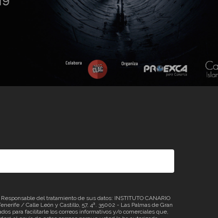
sponsable del tratamiento de sus datos: INSTITUTO CANARIO
erife / Calle León y Castillo, 57, 4ª. 35002 - Las Palmas de Gran
os para facilitarle los correos informativos y/o comerciales que,