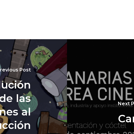
revious Post
lución
 de las
Next 
nes al
Ca
ucción