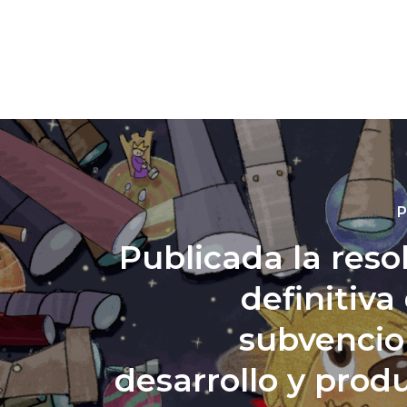
P
Publicada la reso
definitiva
subvencio
desarrollo y prod