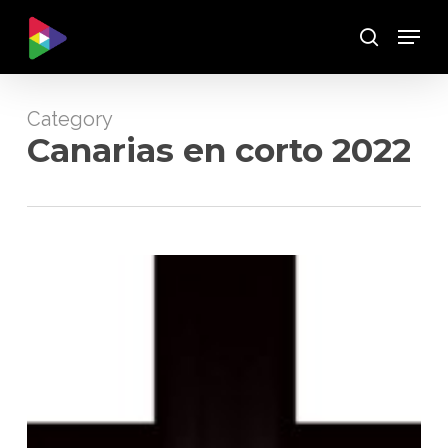
Skip
Menu
to
Buscar
main
content
Category
Canarias en corto 2022
La
Hostia