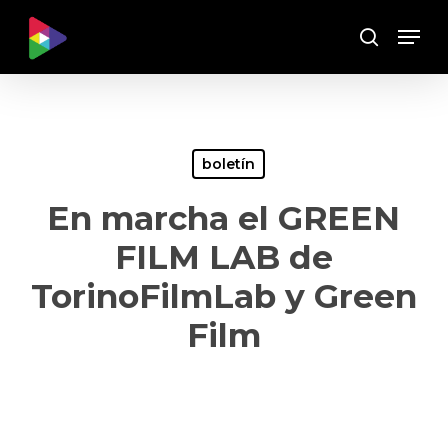
Skip
Menu
to
Buscar
main
content
boletín
En marcha el GREEN
FILM LAB de
TorinoFilmLab y Green
Film