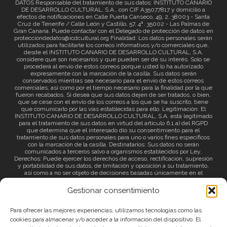
DATOS Responsable del tratamiento de sus datos: INSTITUTO CANARIO
DE DESARROLLO CULTURAL, S.A., con CIF A35077817 y domicilio a
efectos de notificaciones en Calle Puerta Canseco, 49, 2, 38003 - Santa
Cruz de Tenerife / Calle León y Castillo, 57, 4ª. 35002 - Las Palmas de
Gran Canaria. Puede contactar con el Delegado de protección de datos en
protecciondedatos@icdcultural.org Finalidad: Los datos personales serán
utilizados para facilitarle los correos informativos y/o comerciales que,
desde el INSTITUTO CANARIO DE DESARROLLO CULTURAL, S.A.
considere que son necesarios y que pueden ser de su interés. Solo se
procederá al envío de estos correos porque usted lo ha autorizado
expresamente con la marcación de la casilla. Sus datos serán
conservados mientras sea necesario para el envío de estos correos
comerciales, así como por el tiempo necesario para la finalidad por la que
fueron recabados. Si desea que sus datos dejen de ser tratados, o bien,
que se cese con el envío de los correos a los que se ha suscrito, tiene
que comunicarlo por las vías establecidas para ello. Legitimación: El
INSTITUTO CANARIO DE DESARROLLO CULTURAL, S.A. está legitimado
para el tratamiento de sus datos en virtud del artículo 6.1.a) del RGPD
que determina que el interesado dio su consentimiento para el
tratamiento de sus datos personales para uno o varios fines específicos
con la marcación de la casilla. Destinatarios: Sus datos no serán
comunicados a terceros salvo a organismos establecidos por Ley.
Derechos: Puede ejercer los derechos de acceso, rectificación, supresión
y portabilidad de sus datos, de limitación y oposición a su tratamiento,
así como a no ser objeto de decisiones basadas únicamente en el
tratamiento automatizado de sus datos y revocar el consentimiento
prestado. Información adicional: Puede consultar la información adicional
Gestionar consentimiento
a través del siguiente
enlace
.
Para ofrecer las mejores experiencias, utilizamos tecnologías como las
cookies para almacenar y/o acceder a la información del dispositivo. El