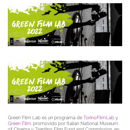
Green Film Lab es un programa de
TorinoFilmLab
y
Green Film
, promovido por Italian National Museum
of Cinema y Trentino Film Fund and Commission, en