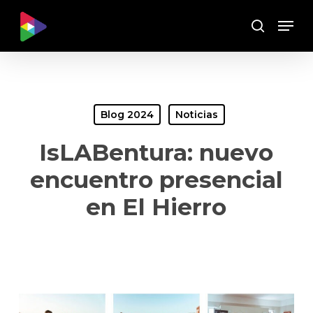
Skip
Menu
to
Buscar
main
content
Blog 2024
Noticias
IsLABentura: nuevo
encuentro presencial
en El Hierro