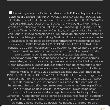
He leído y acepto la
Protección de datos
, la
Política de privacidad
, el
aviso legal
y las
cookies
. INFORMACIÓN BÁSICA DE PROTECCIÓN DE
DATOS Responsable del tratamiento de sus datos: INSTITUTO CANARIO
DE DESARROLLO CULTURAL, S.A., con CIF A35077817 y domicilio a
efectos de notificaciones en Calle Puerta Canseco, 49, 2, 38003 - Santa
Cruz de Tenerife / Calle León y Castillo, 57, 4ª. 35002 - Las Palmas de
Gran Canaria. Puede contactar con el Delegado de protección de datos en
protecciondedatos@icdcultural.org Finalidad: Los datos personales serán
utilizados para facilitarle los correos informativos y/o comerciales que,
desde el INSTITUTO CANARIO DE DESARROLLO CULTURAL, S.A.
considere que son necesarios y que pueden ser de su interés. Solo se
procederá al envío de estos correos porque usted lo ha autorizado
expresamente con la marcación de la casilla. Sus datos serán
conservados mientras sea necesario para el envío de estos correos
comerciales, así como por el tiempo necesario para la finalidad por la que
fueron recabados. Si desea que sus datos dejen de ser tratados, o bien,
que se cese con el envío de los correos a los que se ha suscrito, tiene
que comunicarlo por las vías establecidas para ello. Legitimación: El
INSTITUTO CANARIO DE DESARROLLO CULTURAL, S.A. está legitimado
para el tratamiento de sus datos en virtud del artículo 6.1.a) del RGPD
que determina que el interesado dio su consentimiento para el
tratamiento de sus datos personales para uno o varios fines específicos
con la marcación de la casilla. Destinatarios: Sus datos no serán
comunicados a terceros salvo a organismos establecidos por Ley.
Derechos: Puede ejercer los derechos de acceso, rectificación, supresión
y portabilidad de sus datos, de limitación y oposición a su tratamiento,
así como a no ser objeto de decisiones basadas únicamente en el
tratamiento automatizado de sus datos y revocar el consentimiento
prestado. Información adicional: Puede consultar la información adicional