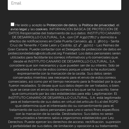
He leído y acepto la
Protección de datos
, la
Política de privacidad
, el
aviso legal
y las
cookies
. INFORMACIÓN BÁSICA DE PROTECCIÓN DE
DATOS Responsable del tratamiento de sus datos: INSTITUTO CANARIO
DE DESARROLLO CULTURAL, S.A., con CIF A35077817 y domicilio a
efectos de notificaciones en Calle Puerta Canseco, 49, 2, 38003 - Santa
Cruz de Tenerife / Calle León y Castillo, 57, 4ª. 35002 - Las Palmas de
Gran Canaria. Puede contactar con el Delegado de protección de datos en
protecciondedatos@icdcultural.org Finalidad: Los datos personales serán
utilizados para facilitarle los correos informativos y/o comerciales que,
desde el INSTITUTO CANARIO DE DESARROLLO CULTURAL, S.A.
considere que son necesarios y que pueden ser de su interés. Solo se
procederá al envío de estos correos porque usted lo ha autorizado
expresamente con la marcación de la casilla. Sus datos serán
conservados mientras sea necesario para el envío de estos correos
comerciales, así como por el tiempo necesario para la finalidad por la que
fueron recabados. Si desea que sus datos dejen de ser tratados, o bien,
que se cese con el envío de los correos a los que se ha suscrito, tiene
que comunicarlo por las vías establecidas para ello. Legitimación: El
INSTITUTO CANARIO DE DESARROLLO CULTURAL, S.A. está legitimado
para el tratamiento de sus datos en virtud del artículo 6.1.a) del RGPD
que determina que el interesado dio su consentimiento para el
tratamiento de sus datos personales para uno o varios fines específicos
con la marcación de la casilla. Destinatarios: Sus datos no serán
comunicados a terceros salvo a organismos establecidos por Ley.
Derechos: Puede ejercer los derechos de acceso, rectificación, supresión
y portabilidad de sus datos, de limitación y oposición a su tratamiento,