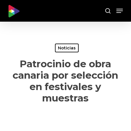
Skip
Menu
to
Buscar
main
content
Noticias
Patrocinio de obra
canaria por selección
en festivales y
muestras