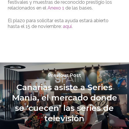
festivales y muestras de reconocido prestigio los
relacionados en el
Anexo 1
de las bases.
El plazo para solicitar esta ayuda estará abierto
hasta el 15 de noviembre:
aquí
.
Previous Post
Canarias asiste a Series
Mania, el mercado donde
se ‘cuecen’ las series de
televisión