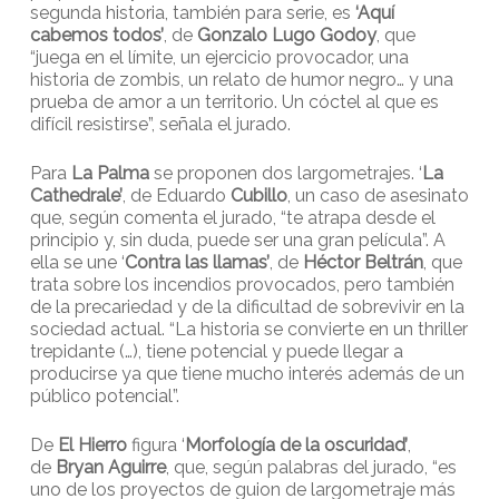
segunda historia, también para serie, es
‘Aquí
cabemos todos’
, de
Gonzalo Lugo Godoy
, que
“juega en el límite, un ejercicio provocador, una
historia de zombis, un relato de humor negro… y una
prueba de amor a un territorio. Un cóctel al que es
difícil resistirse”, señala el jurado.
Para
La Palma
se proponen dos largometrajes. ‘
La
Cathedrale’
, de Eduardo
Cubillo
, un caso de asesinato
que, según comenta el jurado, “te atrapa desde el
principio y, sin duda, puede ser una gran película”. A
ella se une ‘
Contra las llamas’
, de
Héctor Beltrán
, que
trata sobre los incendios provocados, pero también
de la precariedad y de la dificultad de sobrevivir en la
sociedad actual. “La historia se convierte en un thriller
trepidante (…), tiene potencial y puede llegar a
producirse ya que tiene mucho interés además de un
público potencial”.
De
El Hierro
figura ‘
Morfología de la oscuridad’
,
de
Bryan Aguirre
, que, según palabras del jurado, “es
uno de los proyectos de guion de largometraje más