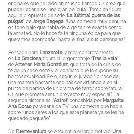
originales que he leído en mucho tiempo (…), creo que
puede llegar a ser una gran película”. También figura
aquí la propuesta de serie ‘
La (última) guerra de las
pulgas’
, de
Jorge Begega
, “Una comedia muy genuina
en tono bajo que habla de algo tan relevante como
la amistad. No le hace falta ninguna épica para que
queramos acompañar hasta el final a sus personajes”.
Pensada para
Lanzarote
, y más concretamente
en
La Graciosa
, figura el largometraje ‘
Tras la vela’
,
de
Atteneri María González
, que trata de la crisis de
fe de un sacerdote y el conflicto que le supone su
homosexualidad. Pero, según el jurado “lo hace de
una manera bastante original: convirtiéndola en el
punto de partida de un drama de terror sobrenatural
(…), que promete ser un proyecto muy especial”. La
segunda historia es ‘
Astro
!’, concebida por
Margarita
Ana Dorao
para serie de TV, una comedia que habla
sobre “unos seres a los que este planeta ya se les ha
quedado pequeño”
De
Fuerteventura
se encuentra el largometraje ‘
Una