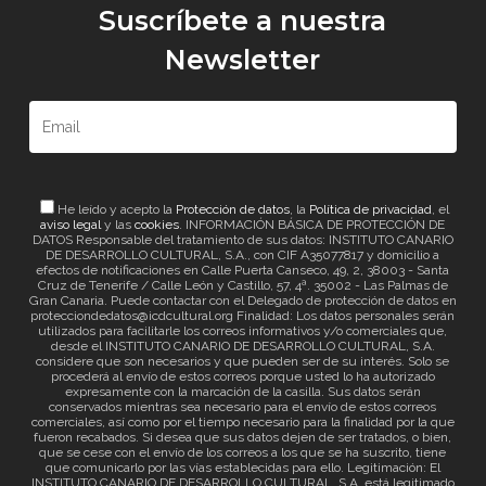
Suscríbete a nuestra
Newsletter
He leído y acepto la
Protección de datos
, la
Política de privacidad
, el
aviso legal
y las
cookies
. INFORMACIÓN BÁSICA DE PROTECCIÓN DE
DATOS Responsable del tratamiento de sus datos: INSTITUTO CANARIO
DE DESARROLLO CULTURAL, S.A., con CIF A35077817 y domicilio a
efectos de notificaciones en Calle Puerta Canseco, 49, 2, 38003 - Santa
Cruz de Tenerife / Calle León y Castillo, 57, 4ª. 35002 - Las Palmas de
Gran Canaria. Puede contactar con el Delegado de protección de datos en
protecciondedatos@icdcultural.org Finalidad: Los datos personales serán
utilizados para facilitarle los correos informativos y/o comerciales que,
desde el INSTITUTO CANARIO DE DESARROLLO CULTURAL, S.A.
considere que son necesarios y que pueden ser de su interés. Solo se
procederá al envío de estos correos porque usted lo ha autorizado
expresamente con la marcación de la casilla. Sus datos serán
conservados mientras sea necesario para el envío de estos correos
comerciales, así como por el tiempo necesario para la finalidad por la que
fueron recabados. Si desea que sus datos dejen de ser tratados, o bien,
que se cese con el envío de los correos a los que se ha suscrito, tiene
que comunicarlo por las vías establecidas para ello. Legitimación: El
INSTITUTO CANARIO DE DESARROLLO CULTURAL, S.A. está legitimado