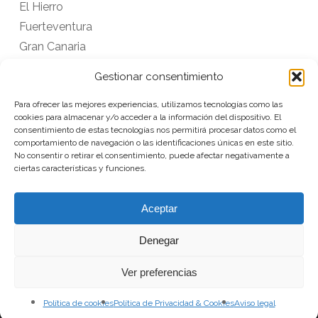
El Hierro
Fuerteventura
Gran Canaria
La Gomera
Gestionar consentimiento
La Palma
Para ofrecer las mejores experiencias, utilizamos tecnologías como las
Lanzarote
cookies para almacenar y/o acceder a la información del dispositivo. El
Tenerife
consentimiento de estas tecnologías nos permitirá procesar datos como el
comportamiento de navegación o las identificaciones únicas en este sitio.
No consentir o retirar el consentimiento, puede afectar negativamente a
ciertas características y funciones.
VOLVER
Aceptar
Denegar
Ver preferencias
Suscríbete a nuestra
Política de cookies
Política de Privacidad & Cookies
Aviso legal