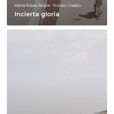
Marina Rúbies Ballarín
Proceso Creativo
Incierta gloria
El
amor
todo
lo
puede