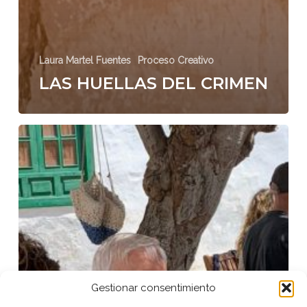
Laura Martel Fuentes
Proceso Creativo
LAS HUELLAS DEL CRIMEN
La
importancia
de
la
memoria
Gestionar consentimiento