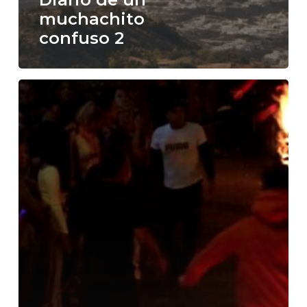
muchachito
confuso 2
Diario
de
un
muchachito
confuso