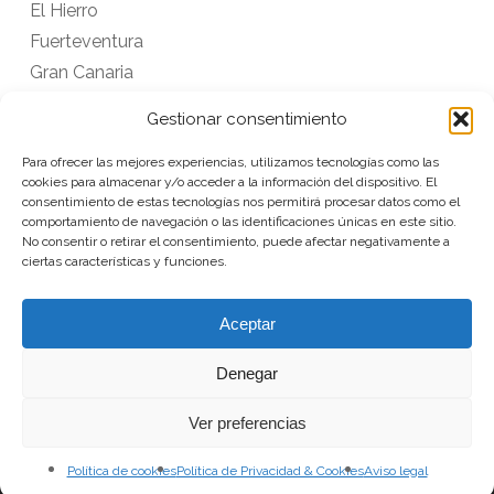
El Hierro
Fuerteventura
Gran Canaria
La Gomera
Gestionar consentimiento
La Palma
Para ofrecer las mejores experiencias, utilizamos tecnologías como las
Lanzarote
cookies para almacenar y/o acceder a la información del dispositivo. El
Tenerife
consentimiento de estas tecnologías nos permitirá procesar datos como el
comportamiento de navegación o las identificaciones únicas en este sitio.
No consentir o retirar el consentimiento, puede afectar negativamente a
ciertas características y funciones.
VOLVER
Aceptar
Denegar
Ver preferencias
Suscríbete a nuestra
Política de cookies
Política de Privacidad & Cookies
Aviso legal