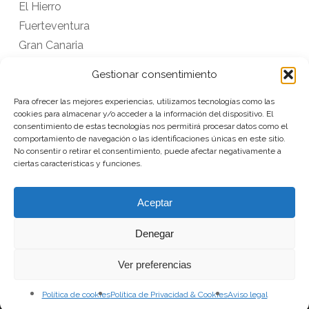
El Hierro
Fuerteventura
Gran Canaria
La Gomera
Gestionar consentimiento
La Palma
Para ofrecer las mejores experiencias, utilizamos tecnologías como las
Lanzarote
cookies para almacenar y/o acceder a la información del dispositivo. El
Tenerife
consentimiento de estas tecnologías nos permitirá procesar datos como el
comportamiento de navegación o las identificaciones únicas en este sitio.
No consentir o retirar el consentimiento, puede afectar negativamente a
ciertas características y funciones.
VOLVER
Aceptar
Denegar
Ver preferencias
Suscríbete a nuestra
Política de cookies
Política de Privacidad & Cookies
Aviso legal