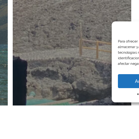
Para ofrecer
almacenar y/
tecnologías 
identificaci
afectar nega
A