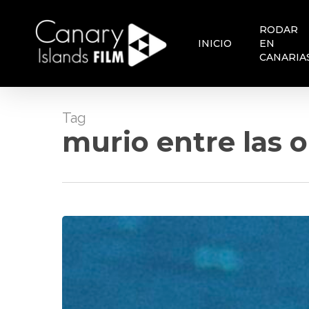
Skip
to
RODAR
main
INICIO
EN
content
CANARIA
Tag
murio entre las o
DEFENDER
LA
POESÍA