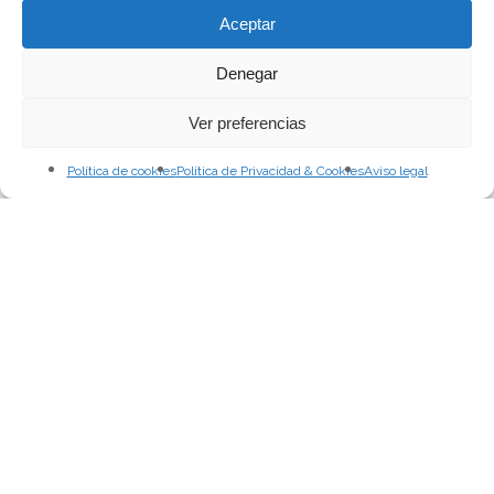
Aceptar
Denegar
Ver preferencias
Política de cookies
Política de Privacidad & Cookies
Aviso legal
Gracia Solera
Proceso Creativo
QUIERO SER OLIVER LAXE