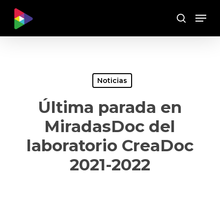
Skip
Menu
to
Buscar
main
content
Noticias
Última parada en
MiradasDoc del
laboratorio CreaDoc
2021-2022