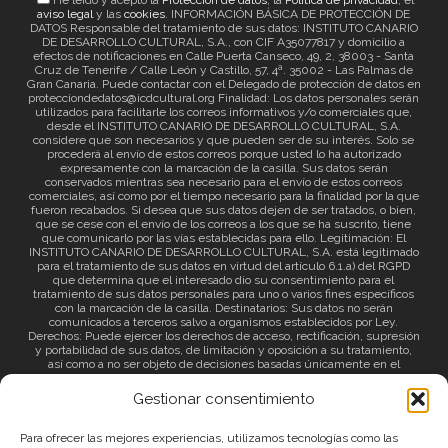
He leído y acepto la
Protección de datos
, la
Política de privacidad
, el
aviso legal
y las
cookies
. INFORMACIÓN BÁSICA DE PROTECCIÓN DE
DATOS Responsable del tratamiento de sus datos: INSTITUTO CANARIO
DE DESARROLLO CULTURAL, S.A., con CIF A35077817 y domicilio a
efectos de notificaciones en Calle Puerta Canseco, 49, 2, 38003 - Santa
Cruz de Tenerife / Calle León y Castillo, 57, 4ª. 35002 - Las Palmas de
Gran Canaria. Puede contactar con el Delegado de protección de datos en
protecciondedatos@icdcultural.org Finalidad: Los datos personales serán
utilizados para facilitarle los correos informativos y/o comerciales que,
desde el INSTITUTO CANARIO DE DESARROLLO CULTURAL, S.A.
considere que son necesarios y que pueden ser de su interés. Solo se
procederá al envío de estos correos porque usted lo ha autorizado
expresamente con la marcación de la casilla. Sus datos serán
conservados mientras sea necesario para el envío de estos correos
comerciales, así como por el tiempo necesario para la finalidad por la que
fueron recabados. Si desea que sus datos dejen de ser tratados, o bien,
que se cese con el envío de los correos a los que se ha suscrito, tiene
que comunicarlo por las vías establecidas para ello. Legitimación: El
INSTITUTO CANARIO DE DESARROLLO CULTURAL, S.A. está legitimado
para el tratamiento de sus datos en virtud del artículo 6.1.a) del RGPD
que determina que el interesado dio su consentimiento para el
tratamiento de sus datos personales para uno o varios fines específicos
con la marcación de la casilla. Destinatarios: Sus datos no serán
comunicados a terceros salvo a organismos establecidos por Ley.
Derechos: Puede ejercer los derechos de acceso, rectificación, supresión
y portabilidad de sus datos, de limitación y oposición a su tratamiento,
así como a no ser objeto de decisiones basadas únicamente en el
tratamiento automatizado de sus datos y revocar el consentimiento
prestado. Información adicional: Puede consultar la información adicional
Gestionar consentimiento
a través del siguiente
enlace
.
Para ofrecer las mejores experiencias, utilizamos tecnologías como las