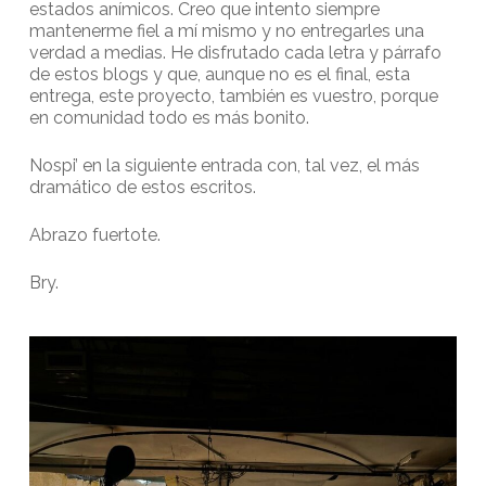
estados anímicos. Creo que intento siempre
mantenerme fiel a mí mismo y no entregarles una
verdad a medias. He disfrutado cada letra y párrafo
de estos blogs y que, aunque no es el final, esta
entrega, este proyecto, también es vuestro, porque
en comunidad todo es más bonito.
Nospi’ en la siguiente entrada con, tal vez, el más
dramático de estos escritos.
Abrazo fuertote.
Bry.