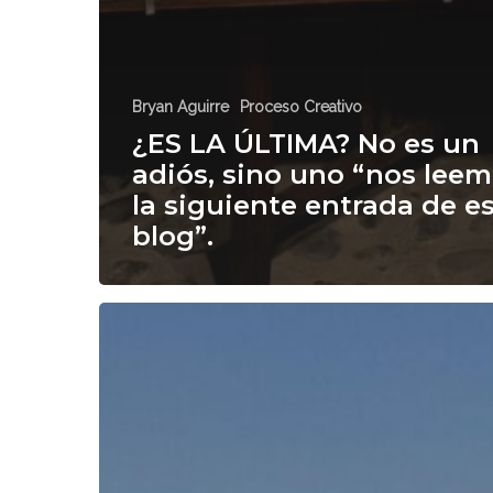
Bryan Aguirre
Proceso Creativo
¿ES LA ÚLTIMA? No es un
adiós, sino uno “nos lee
la siguiente entrada de e
blog”.
BIENVENIDX
AL
BARCO
DE
LA
INTOLERANCIA
A
LA
LACTOSA