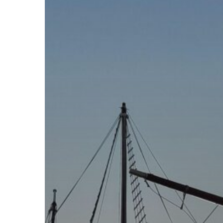
(Y
AL
GLUTEN,
AL
HUEVO,
LAS
LEGUMBRES,
LAS
SEMILLAS,
LAS
BEBIDAS
FERMENTADAS…
Y
AHORA
LA
QUINOA
:D)