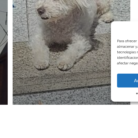
Para ofrecer
almacenar y/
tecnologías 
identificaci
afectar nega
A