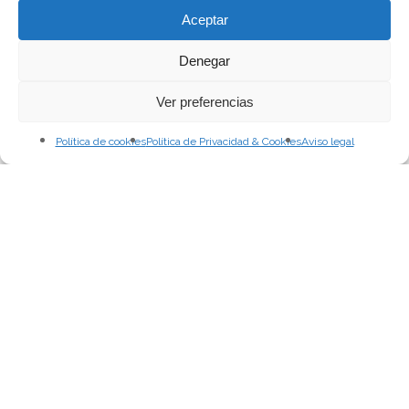
Aceptar
Denegar
Ver preferencias
Política de cookies
Política de Privacidad & Cookies
Aviso legal
Alejandro Cortés Calahorra
Proceso Creativo
EL FIN JUSTIFICA LOS
CUENTOS