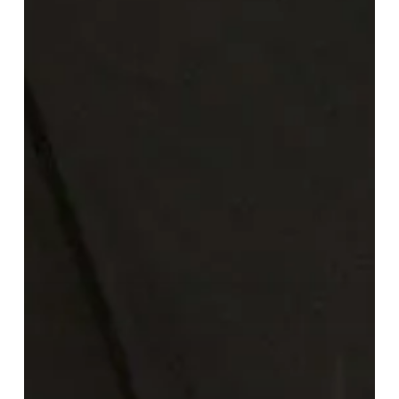
nosotras
cuando
hayamos
muerto