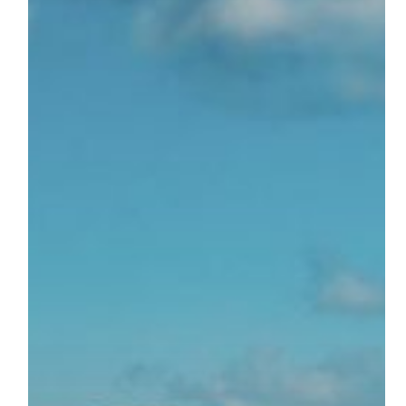
del
Confital
–
Las
Palmas
de
Gran
Canaria