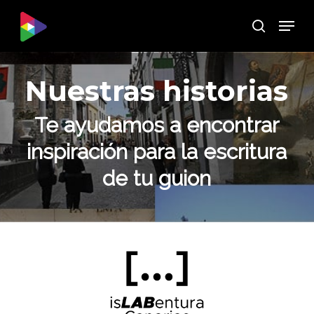
Skip
Menu
to
Buscar
main
content
Nuestras historias
Te ayudamos a encontrar
inspiración para la escritura
de tu guion