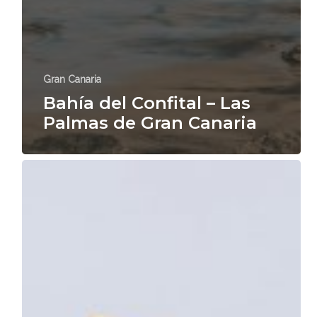
Gran Canaria
Bahía del Confital – Las
Palmas de Gran Canaria
El
primer
Restaurante
Japonés
de
España
en
Las
Palmas
de
Gran