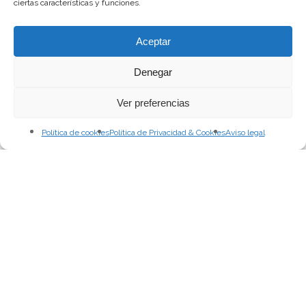
ciertas características y funciones.
Aceptar
Denegar
Ver preferencias
Política de cookies
Política de Privacidad & Cookies
Aviso legal
Jorge Begega
Proceso Creativo
INSTRUCCIONES PARA UN
AVISO DE BOMBA